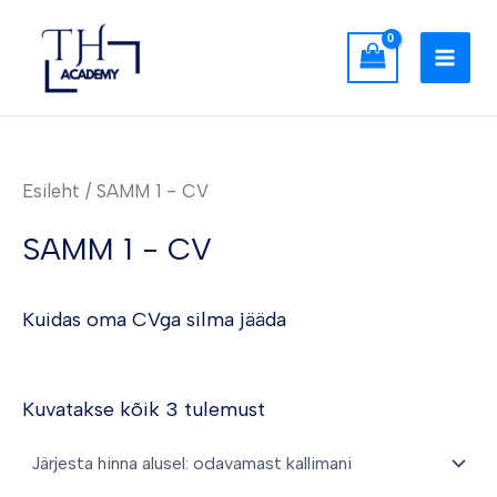
Sorted
Skip
MAI
by
to
price:
low
MEN
content
to
high
Esileht
/ SAMM 1 - CV
SAMM 1 - CV
Kuidas oma CVga silma jääda
Kuvatakse kõik 3 tulemust