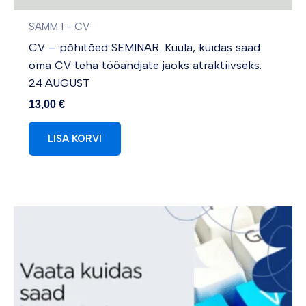
SAMM 1 - CV
CV – põhitõed SEMINAR. Kuula, kuidas saad
oma CV teha tööandjate jaoks atraktiivseks.
24.AUGUST
13,00
€
LISA KORVI